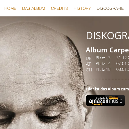
HOME
DAS ALBUM
CREDITS
HISTORY
DISCOGRAFIE
DISKOGR
Album Carpe
Platz 3 31.12.
DE
Platz 4 07.01.
AT
Platz 18 08.01
CH
Hier ist das Album zum